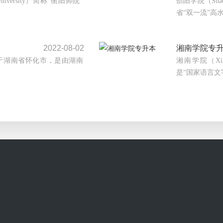
University）简称“衡阳师院”
邵阳学院（Shao
省“双一流”高水
2022-08-02
湘南学院专
ty）位于湖南省怀化市，是由湖南
湘南学院（Xia
是“国家语言文